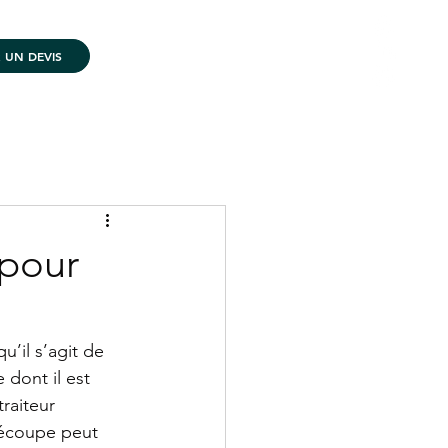
UN DEVIS
contact@platto.fr
06.98.96.94.39
pour
u’il s’agit de 
dont il est 
raiteur 
découpe peut 