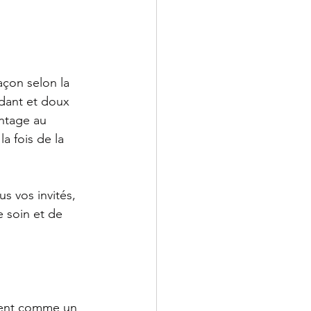
çon selon la 
dant et doux 
ntage au 
a fois de la 
 vos invités, 
e soin et de 
pent comme un 