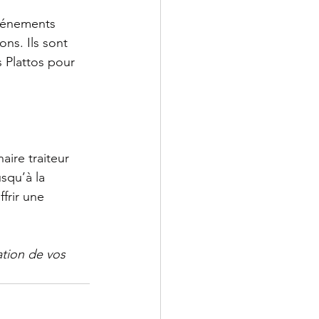
vénements 
ns. Ils sont 
s Plattos pour 
ire traiteur 
usqu’à la 
frir une 
sation de vos 