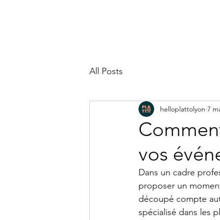
NOS PLATTOS
NOTRE CAVE
NOS PRESTATIONS
GALERIE
NOTRE
All Posts
helloplattolyon
7 ma
Comment 
vos évén
Dans un cadre professi
proposer un moment 
découpé compte autan
spécialisé dans les 