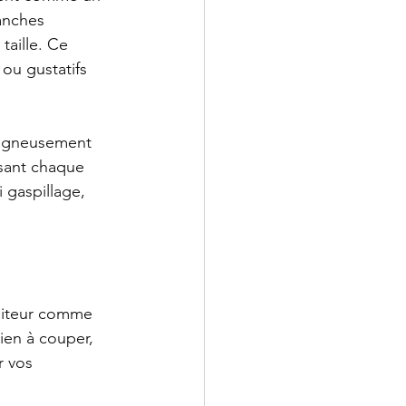
anches 
taille. Ce 
 ou gustatifs 
oigneusement 
isant chaque 
 gaspillage, 
raiteur comme 
rien à couper, 
r vos 