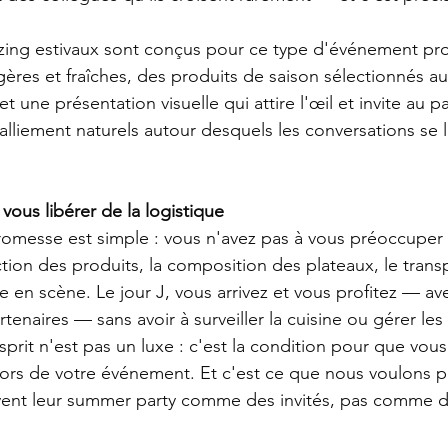
ing estivaux sont conçus pour ce type d'événement prof
ères et fraîches, des produits de saison sélectionnés a
t une présentation visuelle qui attire l'œil et invite au 
ralliement naturels autour desquels les conversations se 
ous libérer de la logistique
romesse est simple : vous n'avez pas à vous préoccuper d
tion des produits, la composition des plateaux, le transp
mise en scène. Le jour J, vous arrivez et vous profitez — a
rtenaires — sans avoir à surveiller la cuisine ou gérer le
esprit n'est pas un luxe : c'est la condition pour que vou
lors de votre événement. Et c'est ce que nous voulons 
 vivent leur summer party comme des invités, pas comme d