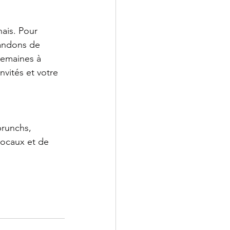
nais. Pour 
mandons de 
semaines à 
nvités et votre 
brunchs, 
locaux et de 