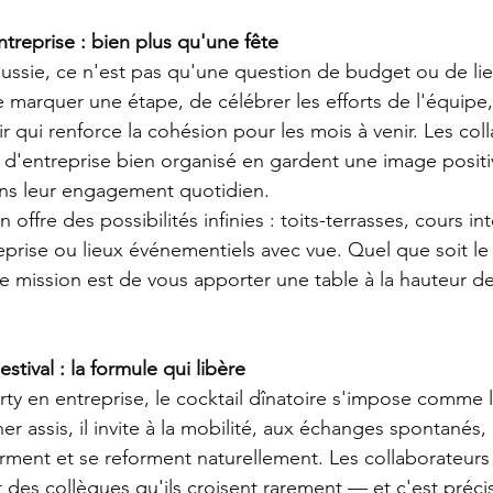
treprise : bien plus qu'une fête
ssie, ce n'est pas qu'une question de budget ou de lieu
 marquer une étape, de célébrer les efforts de l'équipe,
 qui renforce la cohésion pour les mois à venir. Les coll
 d'entreprise bien organisé en gardent une image posit
ans leur engagement quotidien.
n offre des possibilités infinies : toits-terrasses, cours int
eprise ou lieux événementiels avec vue. Quel que soit le
re mission est de vous apporter une table à la hauteur de
estival : la formule qui libère
y en entreprise, le cocktail dînatoire s'impose comme le
r assis, il invite à la mobilité, aux échanges spontanés,
rment et se reforment naturellement. Les collaborateurs 
 des collègues qu'ils croisent rarement — et c'est préci