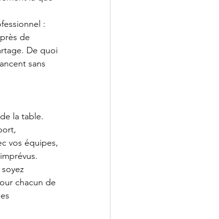
essionnel : 
uprès de 
partage. De quoi 
lancent sans 
e la table. 
ort, 
vec vos équipes, 
s imprévus.
s soyez 
pour chacun de 
es 