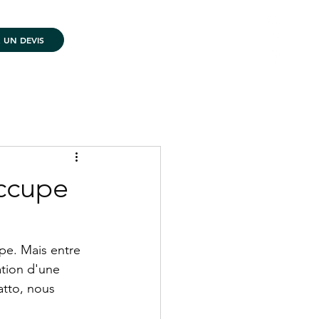
UN DEVIS
contact@platto.fr
06.98.96.94.39
occupe
pe. Mais entre 
ation d'une 
atto, nous 