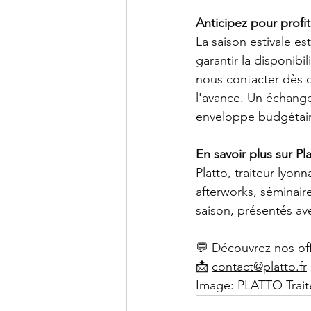
Anticipez pour profit
La saison estivale es
garantir la disponib
nous contacter dès 
l'avance. Un échange 
enveloppe budgétair
En savoir plus sur Pl
Platto, traiteur lyon
afterworks, séminair
saison, présentés a
💬 Découvrez nos off
📩 
contact@platto.fr
Image: PLATTO Trait