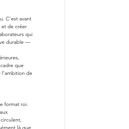
. C'est avant 
 et de créer 
aborateurs qui 
ive durable — 
érieures, 
 cadre que 
 l'ambition de 
 format roi. 
 aux 
circulent, 
sément là que 