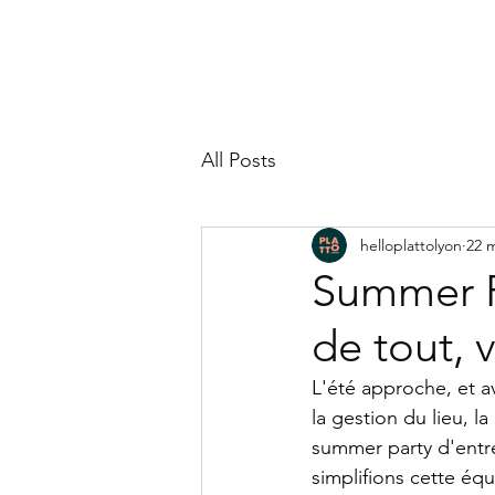
NOS PLATTOS
NOTRE CAVE
NOS PRESTATIONS
GALERIE
NOTRE
All Posts
helloplattolyon
22 
Summer Pa
de tout, 
L'été approche, et a
la gestion du lieu, l
summer party d'entre
simplifions cette équ