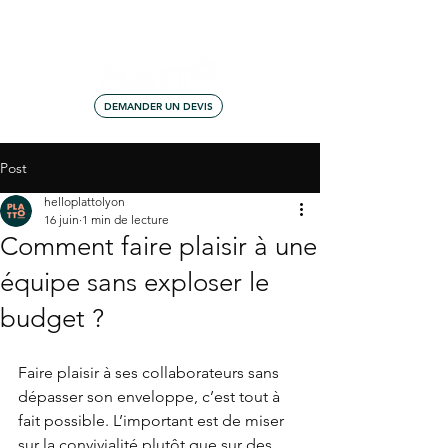
contact@platto.fr
06.98.96.94.39
DEMANDER UN DEVIS
Post
helloplattolyon
16 juin
1 min de lecture
Comment faire plaisir à une
équipe sans exploser le
budget ?
Faire plaisir à ses collaborateurs sans 
dépasser son enveloppe, c’est tout à 
fait possible. L’important est de miser 
sur la convivialité plutôt que sur des 